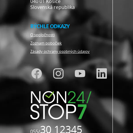
040 01 Košice
Slovenská republika
RÝCHLE ODKAZY
O spoločnosti
Zoznam pobočiek
Zásady ochrany osobných údajov
30 12345
055/