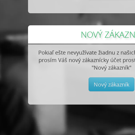
NOVÝ ZÁKAZN
Pokiaľ ešte nevyužívate žiadnu z našich
prosím Váš nový zákaznícky účet pros
"Nový zákazník"
Nový zákazník