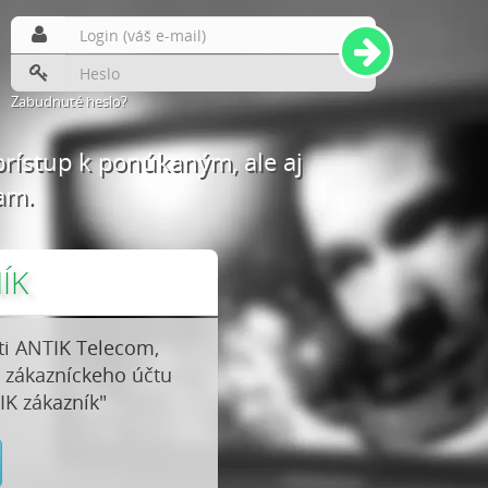
Zabudnuté heslo?
prístup k ponúkaným, ale aj
am.
ÍK
ti ANTIK Telecom,
 zákazníckeho účtu
IK zákazník"